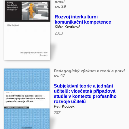
praxi
sv. 29
Rozvoj interkulturní
komunikační kompetence
Klára Kostková
2013
Pedagogický výzkum v teorii a praxi
sv. 47
Subjektivní teorie a jednání
učitelů: vícečetná případová
studie v kontextu profesního
rozvoje učitelů
Petr Koubek
2021