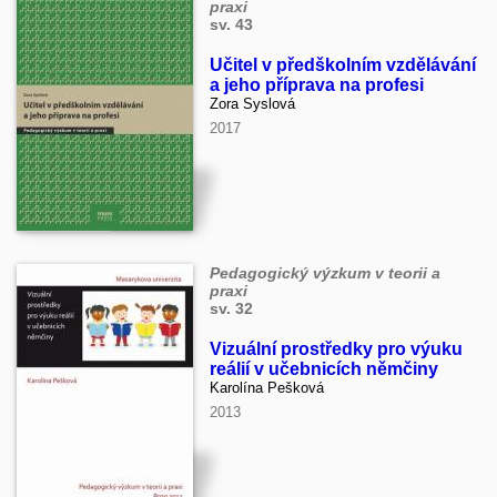
praxi
sv. 43
Učitel v předškolním vzdělávání
a jeho příprava na profesi
Zora Syslová
2017
Pedagogický výzkum v teorii a
praxi
sv. 32
Vizuální prostředky pro výuku
reálií v učebnicích němčiny
Karolína Pešková
2013