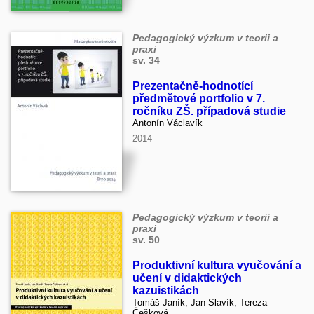
Pedagogický výzkum v teorii a
praxi
sv. 34
Prezentačně-hodnotící
předmětové portfolio v 7.
ročníku ZŠ. případová studie
Antonín Václavík
2014
Pedagogický výzkum v teorii a
praxi
sv. 50
Produktivní kultura vyučování a
učení v didaktických
kazuistikách
Tomáš Janík, Jan Slavík, Tereza
Češková