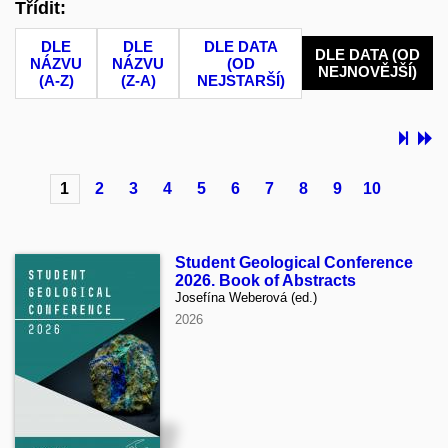
Třídit:
DLE
DLE
DLE DATA
DLE DATA (OD
NÁZVU
NÁZVU
(OD
NEJNOVĚJŠÍ)
(A-Z)
(Z-A)
NEJSTARŠÍ)
1
2
3
4
5
6
7
8
9
10
Student Geological Conference
2026. Book of Abstracts
Josefína Weberová (ed.)
2026