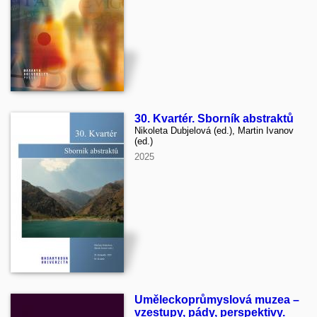
30. Kvartér. Sborník abstraktů
Nikoleta Dubjelová (ed.), Martin Ivanov
(ed.)
2025
Uměleckoprůmyslová muzea –
vzestupy, pády, perspektivy.