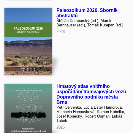
Paleozoikum 2026. Sborník
abstraktů
Štěpán Damborský (ed.), Marek
Bernhauser (ed.), Tomáš Kumpan (ed.)
2026
Hmatový atlas vnitřního
uspořádání tramvajových vozů
Dopravního podniku města
Brna
Petr Červenka, Lucia Ester Hámorová,
Michaela Hanousková, Roman Kabelka,
Josef Konečný, Robert Osman, Lukáš
Tuček
2026