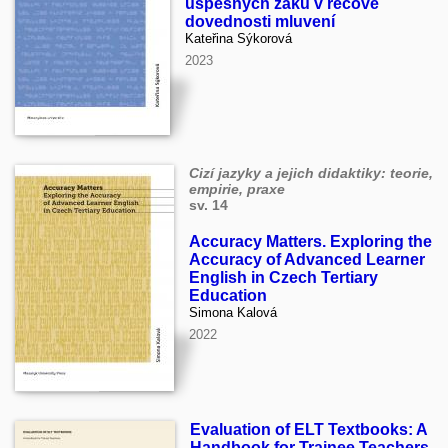
úspěšných žáků v řečové
dovednosti mluvení
Kateřina Sýkorová
2023
Cizí jazyky a jejich didaktiky: teorie,
empirie, praxe
sv. 14
Accuracy Matters. Exploring the
Accuracy of Advanced Learner
English in Czech Tertiary
Education
Simona Kalová
2022
Evaluation of ELT Textbooks: A
Handbook for Trainee Teachers