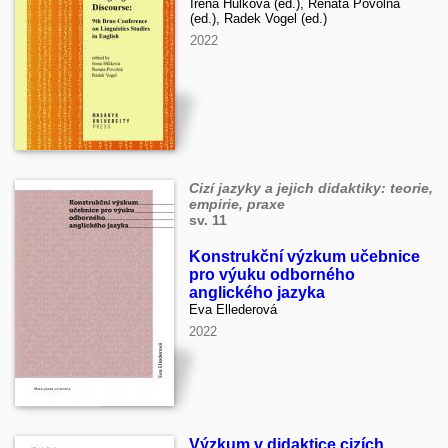
Irena Hůlková (ed.), Renata Povolná
(ed.), Radek Vogel (ed.)
2022
Cizí jazyky a jejich didaktiky: teorie,
empirie, praxe
sv. 11
Konstrukční výzkum učebnice
pro výuku odborného
anglického jazyka
Eva Ellederová
2022
Výzkum v didaktice cizích