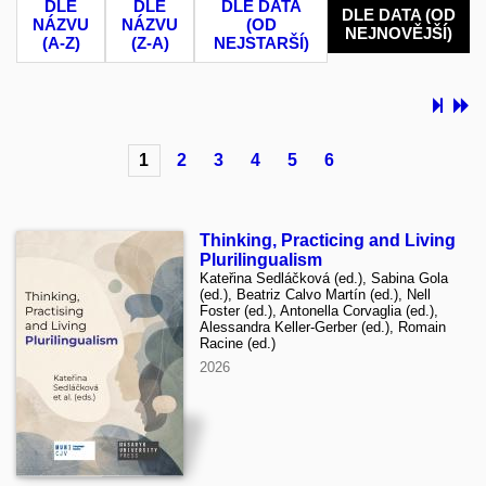
DLE
DLE
DLE DATA
DLE DATA (OD
NÁZVU
NÁZVU
(OD
NEJNOVĚJŠÍ)
(A-Z)
(Z-A)
NEJSTARŠÍ)
1
2
3
4
5
6
Thinking, Practicing and Living
Plurilingualism
Kateřina Sedláčková (ed.), Sabina Gola
(ed.), Beatriz Calvo Martín (ed.), Nell
Foster (ed.), Antonella Corvaglia (ed.),
Alessandra Keller-Gerber (ed.), Romain
Racine (ed.)
2026