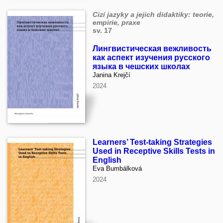
Cizí jazyky a jejich didaktiky: teorie,
empirie, praxe
sv. 17
Лингвистическая вежливость
как аспект изучения русского
языка в чешских школах
Janina Krejčí
2024
Learners’ Test-taking Strategies
Used in Receptive Skills Tests in
English
Eva Bumbálková
2024