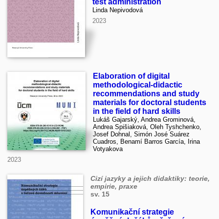
test administration
Linda Nepivodová
2023
Elaboration of digital
methodological-didactic
recommendations and study
materials for doctoral students
in the field of hard skills
Lukáš Gajarský, Andrea Grominová,
Andrea Spišiaková, Oleh Tyshchenko,
Josef Dohnal, Simón José Suárez
Cuadros, Benamí Barros García, Irina
Votyakova
2023
Cizí jazyky a jejich didaktiky: teorie,
empirie, praxe
sv. 15
Komunikační strategie