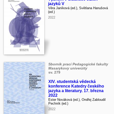
jazyků V
Věra Janíková (ed.), Světlana Hanušová
(ed.)
2022
Sborník prací Pedagogické fakulty
Masarykovy univerzity
sv. 279
XIV. studentská vědecká
konference Katedry českého
jazyka a literatury. 17. března
2022
Ester Nováková (ed.), Ondřej Zabloudil
Pechník (ed.)
2022