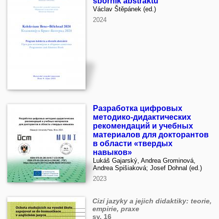
sborník abstraktů
Václav Štěpánek (ed.)
2024
Разработка цифровых
методико-дидактических
рекомендаций и учебных
материалов для докторантов
в области «твердых
навыков»
Lukáš Gajarský, Andrea Grominová,
Andrea Spišiaková; Josef Dohnal (ed.)
2023
Cizí jazyky a jejich didaktiky: teorie,
empirie, praxe
sv. 16