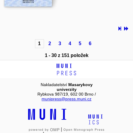
1
2
3
4
5
6
1 - 30 z 151 položek
Nakladatelství
Masarykovy
univerzity
Rybkova 987/19, 602 00 Brno /
munipress@press.muni.cz