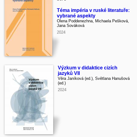
Téma impéria v ruské literatuře:
vybrané aspekty
Olena Poddenezhna, Michaela Pešková,
Jana Sováková
2024
Výzkum v didaktice cizích
jazyků VII
Věra Janíková (ed.), Světlana Hanušová
(ed.)
2024