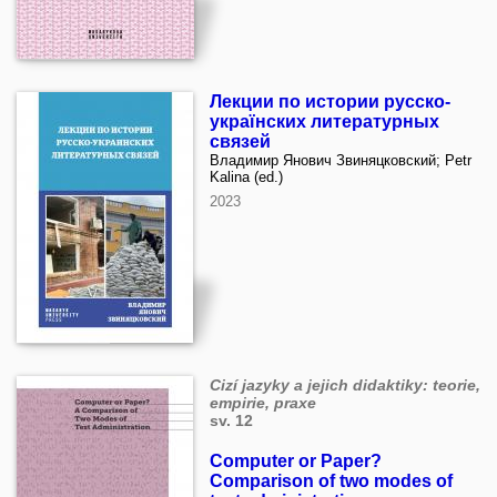
Лекции по истории русско-
українских литературных
связей
Владимир Янович Звиняцковский; Petr
Kalina (ed.)
2023
Cizí jazyky a jejich didaktiky: teorie,
empirie, praxe
sv. 12
Computer or Paper?
Comparison of two modes of