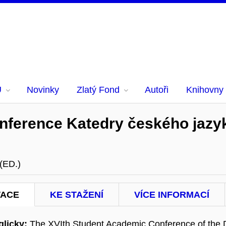
U
Novinky
Zlatý Fond
Autoři
Knihovny
ference Katedry českého jazyka 
(ED.)
TACE
KE STAŽENÍ
VÍCE INFORMACÍ
licky:
The XVIth Student Academic Conference of the 