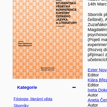
14th Marc
Sborník p
češtině),
Zuzaňákov
Magdalény 
psychosoc
(Pojetí m
experimen
(Rozvoj di
přijímací 
učebnicích
Ester No
Editor
Klára Bře
Editor
Kategorie
Iveta Dok
Autor
Filologie, literární věda
Aneta Če
Autor
Sborníky