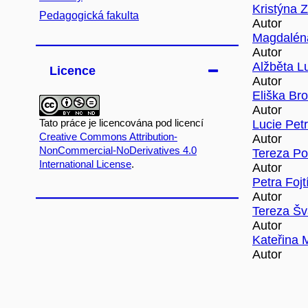
Kristýna 
Pedagogická fakulta
Autor
Magdalén
Autor
Alžběta L
Licence
Autor
Eliška Br
Autor
Lucie Pet
Tato práce je licencována pod licencí
Creative Commons Attribution-
Autor
NonCommercial-NoDerivatives 4.0
Tereza Po
International License
.
Autor
Petra Fojt
Autor
Tereza Š
Autor
Kateřina 
Autor