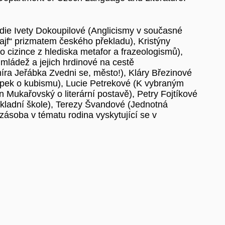
die Ivety Dokoupilové (Anglicismy v současné
jf“ prizmatem českého překladu), Kristýny
 cizince z hlediska metafor a frazeologismů),
 mládež a jejich hrdinové na cestě
íra Jeřábka Zvedni se, město!), Kláry Březinové
Čapek o kubismu), Lucie Petrekové (K vybraným
Mukařovský o literární postavě), Petry Fojtíkové
na základní škole), Terezy Švandové (Jednotná
zásoba v tématu rodina vyskytující se v