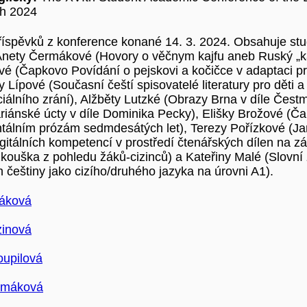
h 2024
říspěvků z konference konané 14. 3. 2024. Obsahuje stu
 Anety Čermákové (Hovory o věčnym kajfu aneb Ruský „ka
é (Čapkovo Povídání o pejskovi a kočičce v adaptaci pro
Lípové (Současní čeští spisovatelé literatury pro děti a
iálního zrání), Alžběty Lutzké (Obrazy Brna v díle Čestm
ariánské úcty v díle Dominika Pecky), Elišky Brožové (
tálním prózám sedmdesátých let), Terezy Pořízkové (Jan 
gitálních kompetencí v prostředí čtenářských dílen 
zkouška z pohledu žáků-cizinců) a Kateřiny Malé (Slovní 
 češtiny jako cizího/druhého jazyka na úrovni A1).
váková
zinová
oupilová
rmáková