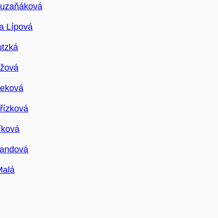
Zuzaňáková
a Lípová
utzká
ožová
reková
řízková
íková
vandová
Malá