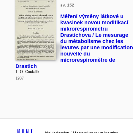
sv. 152
Měření výměny látkové u
kvasinek novou modifikací
mikrorespirometru
Drastichova / Le mesurage
du métabolisme chez les
levures par une modification
nouvelle du
microrespiromètre de
Drastich
T. O. Coufalík
1937
Nakladatelství
Masarykovy univerzity