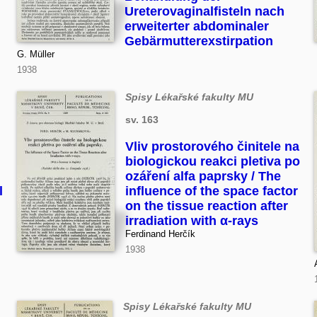
Ureterovaginalfisteln nach
erweiterter abdominaler
Gebärmutterexstirpation
G. Müller
1938
Spisy Lékařské fakulty MU
sv. 163
Vliv prostorového činitele na
biologickou reakci pletiva po
ozáření alfa paprsky / The
l
influence of the space factor
on the tissue reaction after
irradiation with α-rays
Ferdinand Herčík
1938
Spisy Lékařské fakulty MU