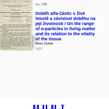
sv. 149
Doběh alfa-částic v živé
hmotě a závislost doběhu na
její životnosti / On the range
of α-particles in living matter
and its relation to the vitality
of the tissue
Mirko Dušek
1937