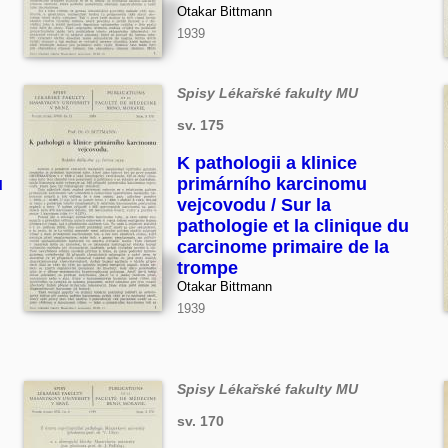
Otakar Bittmann
1939
Spisy Lékařské fakulty MU
sv. 175
K pathologii a klinice
u
primárního karcinomu
vejcovodu / Sur la
pathologie et la clinique du
carcinome primaire de la
trompe
Otakar Bittmann
1939
Spisy Lékařské fakulty MU
sv. 170