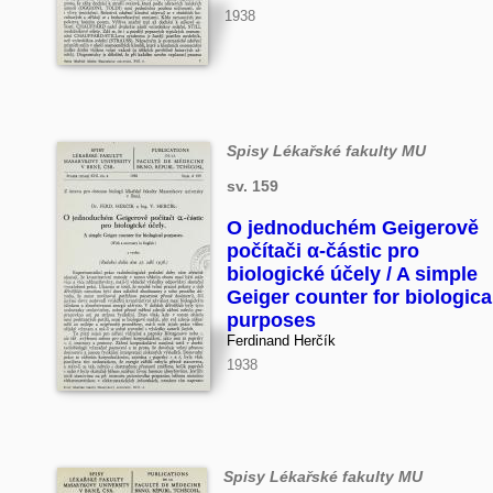
1938
Spisy Lékařské fakulty MU
sv. 159
O jednoduchém Geigerově
počítači α-částic pro
biologické účely / A simple
Geiger counter for biologica
purposes
Ferdinand Herčík
1938
Spisy Lékařské fakulty MU