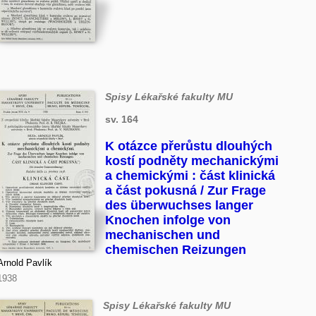
Spisy Lékařské fakulty MU
sv. 164
K otázce přerůstu dlouhých
kostí podněty mechanickými
a chemickými : část klinická
a část pokusná / Zur Frage
des überwuchses langer
Knochen infolge von
mechanischen und
chemischen Reizungen
Arnold Pavlík
1938
Spisy Lékařské fakulty MU