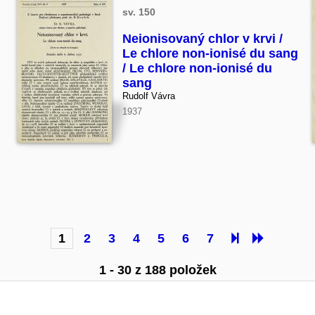
sv. 150
Neionisovaný chlor v krvi /
Le chlore non-ionisé du sang
/ Le chlore non-ionisé du
sang
Rudolf Vávra
1937
1
2
3
4
5
6
7
1 - 30 z 188 položek