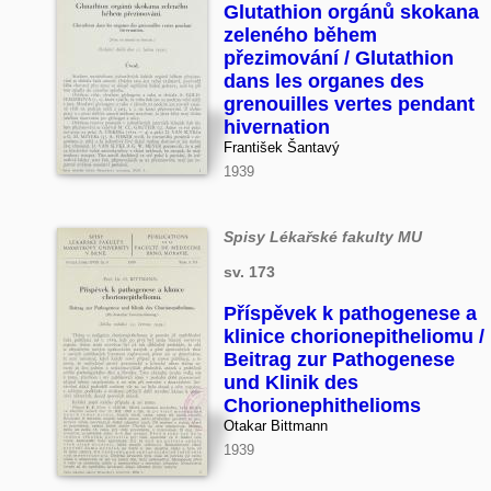
Glutathion orgánů skokana
zeleného během
přezimování / Glutathion
dans les organes des
grenouilles vertes pendant
hivernation
František Šantavý
1939
Spisy Lékařské fakulty MU
sv. 173
Příspěvek k pathogenese a
klinice chorionepitheliomu /
Beitrag zur Pathogenese
und Klinik des
Chorionephithelioms
Otakar Bittmann
1939