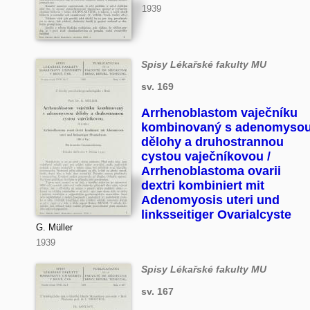
1939
Spisy Lékařské fakulty MU
sv. 169
Arrhenoblastom vaječníku
kombinovaný s adenomyso
dělohy a druhostrannou
cystou vaječníkovou /
Arrhenoblastoma ovarii
dextri kombiniert mit
Adenomyosis uteri und
linksseitiger Ovarialcyste
G. Müller
1939
Spisy Lékařské fakulty MU
sv. 167