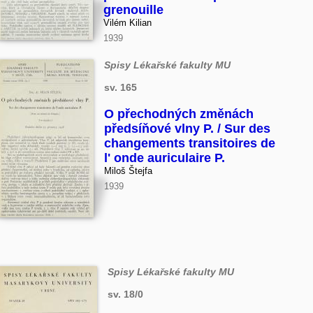
grenouille
Vilém Kilian
1939
Spisy Lékařské fakulty MU
sv. 165
O přechodných změnách
předsíňové vlny P. / Sur des
changements transitoires de
l' onde auriculaire P.
Miloš Štejfa
1939
Spisy Lékařské fakulty MU
sv. 18/0