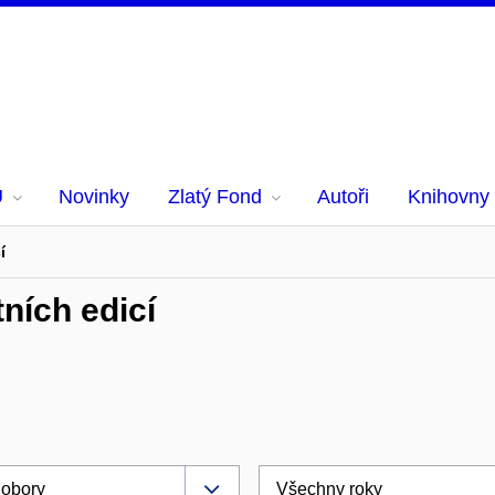
U
Novinky
Zlatý Fond
Autoři
Knihovny
í
tních edicí