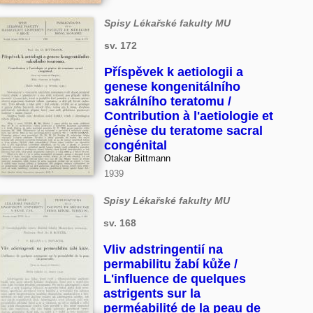
Spisy Lékařské fakulty MU
sv. 172
Příspěvek k aetiologii a
genese kongenitálního
sakrálního teratomu /
Contribution à l'aetiologie et
génèse du teratome sacral
congénital
Otakar Bittmann
1939
Spisy Lékařské fakulty MU
sv. 168
Vliv adstringentií na
permabilitu žabí kůže /
L'influence de quelques
astrigents sur la
perméabilité de la peau de