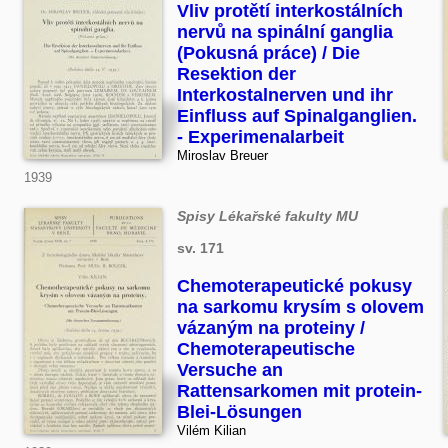
Vliv protětí interkostálních
nervů na spinální ganglia
(Pokusná práce) / Die
Resektion der
Interkostalnerven und ihr
Einfluss auf Spinalganglien.
- Experimenalarbeit
Miroslav Breuer
1939
Spisy Lékařské fakulty MU
sv. 171
Chemoterapeutické pokusy
na sarkomu krysím s olovem
vázaným na proteiny /
Chemoterapeutische
Versuche an
Rattensarkomen mit protein-
Blei-Lösungen
Vilém Kilian