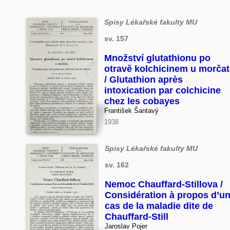
Spisy Lékařské fakulty MU
sv. 157
Množství glutathionu po
otravě kolchicinem u morčat
/ Glutathion après
intoxication par colchicine
chez les cobayes
František Šantavý
1938
Spisy Lékařské fakulty MU
sv. 162
Nemoc Chauffard-Stillova /
Considération à propos d’u
cas de la maladie dite de
Chauffard-Still
Jaroslav Pojer