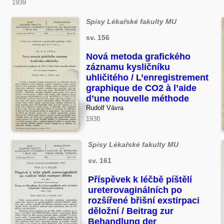
1939
Spisy Lékařské fakulty MU
sv. 156
Nová metoda grafického
záznamu kysličníku
uhličitého / L’enregistrement
graphique de CO2 à l’aide
d’une nouvelle méthode
Rudolf Vávra
1938
Spisy Lékařské fakulty MU
sv. 161
Příspěvek k léčbě píštělí
n
ureterovaginálních po
rozšířené břišní exstirpaci
děložní / Beitrag zur
Behandlung der