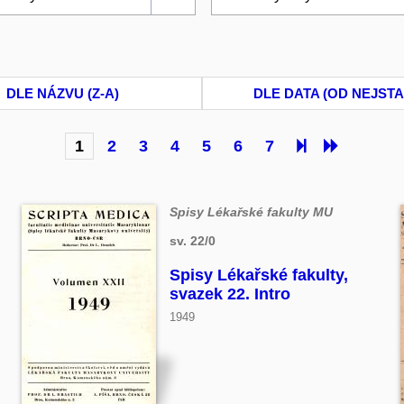
DLE NÁZVU (Z-A)
DLE DATA (OD NEJSTA
1
2
3
4
5
6
7
Spisy Lékařské fakulty MU
sv. 22/0
Spisy Lékařské fakulty,
svazek 22. Intro
1949