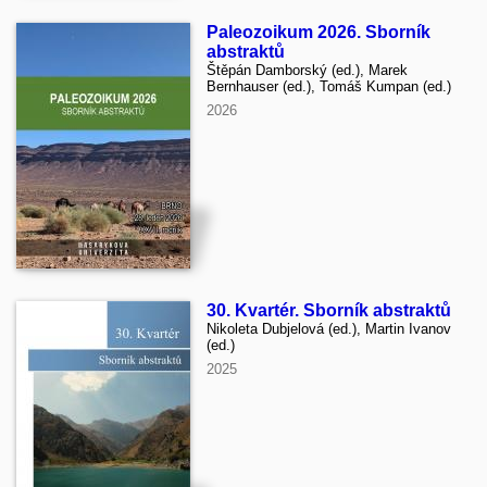
Paleozoikum 2026. Sborník
abstraktů
Štěpán Damborský (ed.), Marek
Bernhauser (ed.), Tomáš Kumpan (ed.)
2026
30. Kvartér. Sborník abstraktů
Nikoleta Dubjelová (ed.), Martin Ivanov
(ed.)
2025