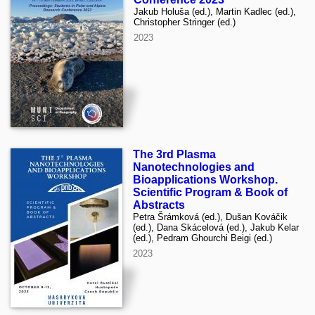
Jakub Holuša (ed.), Martin Kadlec (ed.),
Christopher Stringer (ed.)
2023
The 3rd Plasma
Nanotechnologies and
Bioapplications Workshop.
Scientific Program & Book of
Abstracts
Petra Šrámková (ed.), Dušan Kováčik
(ed.), Dana Skácelová (ed.), Jakub Kelar
(ed.), Pedram Ghourchi Beigi (ed.)
2023