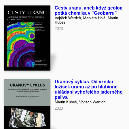
Cesty uranu. aneb když geolog
potká chemika v "Geobarru"
Vojtěch Wertich, Markéta Holá, Martin
Kubeš
2023
Uranový cyklus. Od vzniku
ložisek uranu až po hlubinné
ukládání vyhořelého jaderného
paliva
Martin Kubeš, Vojtěch Wertich
2023