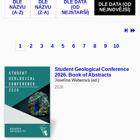
DLE
DLE
DLE DATA
DLE DATA (OD
NÁZVU
NÁZVU
(OD
NEJNOVĚJŠÍ)
(A-Z)
(Z-A)
NEJSTARŠÍ)
1
2
3
4
5
6
7
8
9
10
Student Geological Conference
2026. Book of Abstracts
Josefína Weberová (ed.)
2026