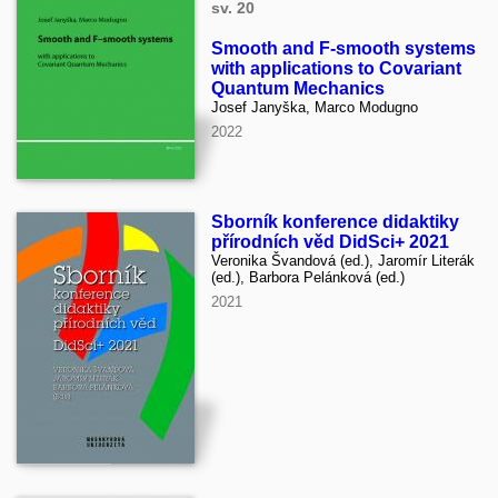
sv. 20
Smooth and F-smooth systems
with applications to Covariant
Quantum Mechanics
Josef Janyška, Marco Modugno
2022
Sborník konference didaktiky
přírodních věd DidSci+ 2021
Veronika Švandová (ed.), Jaromír Literák
(ed.), Barbora Pelánková (ed.)
2021