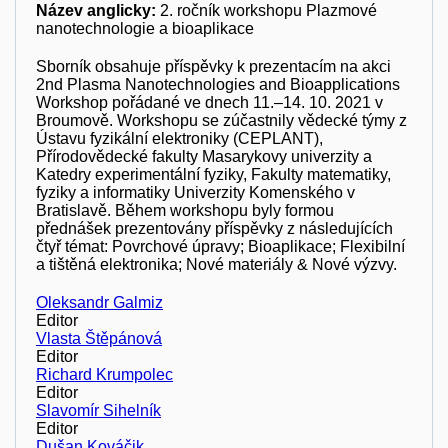
Název anglicky:
2. ročník workshopu Plazmové
nanotechnologie a bioaplikace
Sborník obsahuje příspěvky k prezentacím na akci
2nd Plasma Nanotechnologies and Bioapplications
Workshop pořádané ve dnech 11.–14. 10. 2021 v
Broumově. Workshopu se zúčastnily vědecké týmy z
Ústavu fyzikální elektroniky (CEPLANT),
Přírodovědecké fakulty Masarykovy univerzity a
Katedry experimentální fyziky, Fakulty matematiky,
fyziky a informatiky Univerzity Komenského v
Bratislavě. Během workshopu byly formou
přednášek prezentovány příspěvky z následujících
čtyř témat: Povrchové úpravy; Bioaplikace; Flexibilní
a tištěná elektronika; Nové materiály & Nové výzvy.
Oleksandr Galmiz
Editor
Vlasta Štěpánová
Editor
Richard Krumpolec
Editor
Slavomír Sihelník
Editor
Dušan Kováčik