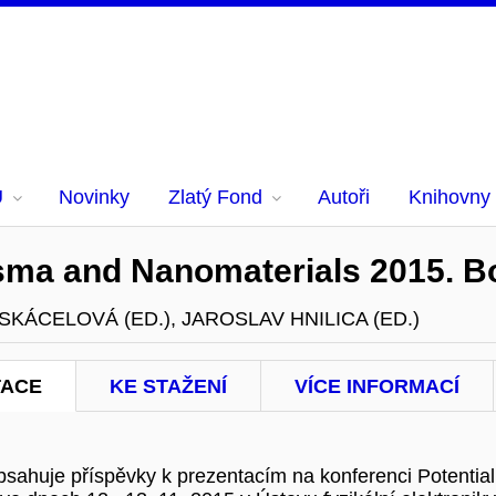
U
Novinky
Zlatý Fond
Autoři
Knihovny
lasma and Nanomaterials 2015. B
 SKÁCELOVÁ (ED.), JAROSLAV HNILICA (ED.)
TACE
KE STAŽENÍ
VÍCE INFORMACÍ
bsahuje příspěvky k prezentacím na konferenci Potentia