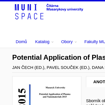
Domů
Katalog
Obory
Fakulty M
Potential Application of P
JAN ČECH (ED.), PAVEL SOUČEK (ED.), DANA
ANO
Sborník o