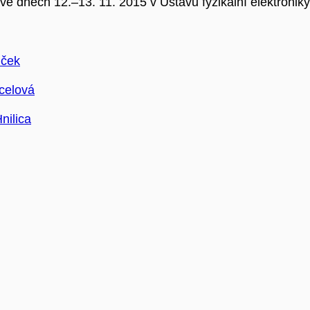
ve dnech 12.–13. 11. 2015 v Ústavu fyzikální elektronik
uček
celová
nilica