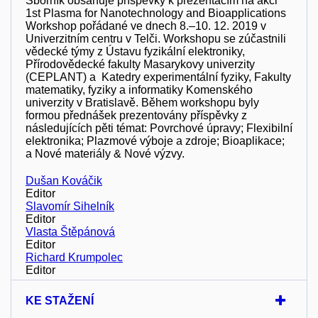
Sborník obsahuje příspěvky k prezentacím na akci
1st Plasma for Nanotechnology and Bioapplications
Workshop pořádané ve dnech 8.–10. 12. 2019 v
Univerzitním centru v Telči. Workshopu se zúčastnili
vědecké týmy z Ústavu fyzikální elektroniky,
Přírodovědecké fakulty Masarykovy univerzity
(CEPLANT) a Katedry experimentální fyziky, Fakulty
matematiky, fyziky a informatiky Komenského
univerzity v Bratislavě. Během workshopu byly
formou přednášek prezentovány příspěvky z
následujících pěti témat: Povrchové úpravy; Flexibilní
elektronika; Plazmové výboje a zdroje; Bioaplikace;
a Nové materiály & Nové výzvy.
Dušan Kováčik
Editor
Slavomír Sihelník
Editor
Vlasta Štěpánová
Editor
Richard Krumpolec
Editor
KE STAŽENÍ