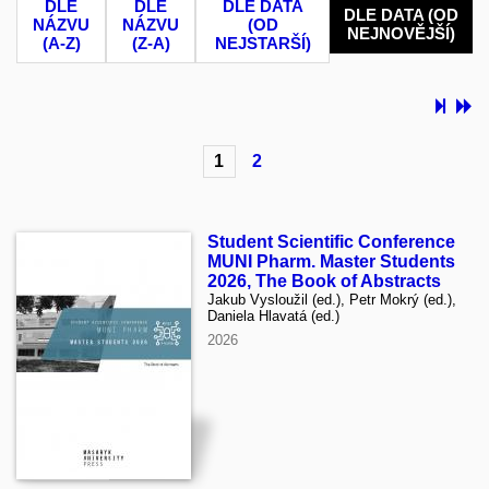
DLE
DLE
DLE DATA
DLE DATA (OD
NÁZVU
NÁZVU
(OD
NEJNOVĚJŠÍ)
(A-Z)
(Z-A)
NEJSTARŠÍ)
1
2
Student Scientific Conference
MUNI Pharm. Master Students
2026, The Book of Abstracts
Jakub Vysloužil (ed.), Petr Mokrý (ed.),
Daniela Hlavatá (ed.)
2026