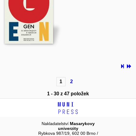
1
2
1 - 30 z 47 položek
Nakladatelství
Masarykovy
univerzity
Rybkova 987/19, 602 00 Brno /