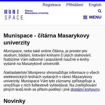
Registrace
Přihlášení
English
Vy
MENU
Munispace - čítárna Masarykovy
univerzity
Munispace
, nebo také online čítárna, je prostor pro
studium, bádání, listování knihami či jejich stahování.
Nabízíme Vám odborné i populárně naučné e-knihy
vydané na Masarykově univerzitě.
Nakladatelství Munipress
shromažďuje informace o všech
elektronických knihách vydaných v rámci Masarykovy
univerzity. Munispace Vám tyto záznamy zpřístupňuje a
umožňuje v nich fulltextově vyhledávat. Na zveřejňování
plných textů knih se přitom podílejí i jiné
digitální knihovny
.
Novinky