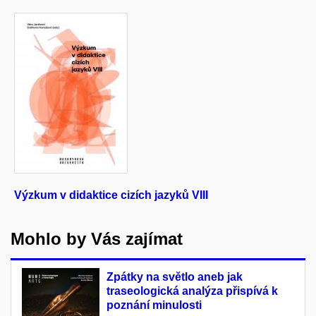
Výzkum v didaktice cizích jazyků VIII
R
B
Mohlo by Vás zajímat
Zpátky na světlo aneb jak
traseologická analýza přispívá k
poznání minulosti