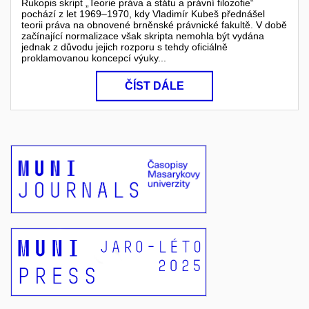
Rukopis skript „Teorie práva a státu a právní filozofie“
pochází z let 1969–1970, kdy Vladimír Kubeš přednášel
teorii práva na obnovené brněnské právnické fakultě. V době
začínající normalizace však skripta nemohla být vydána
jednak z důvodu jejich rozporu s tehdy oficiálně
proklamovanou koncepcí výuky...
ČÍST DÁLE