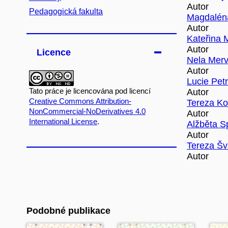
Autor
Pedagogická fakulta
Magdalén
Autor
Kateřina 
Autor
Licence
Nela Mer
Autor
Lucie Pet
Autor
Tato práce je licencována pod licencí
Creative Commons Attribution-
Tereza Ko
NonCommercial-NoDerivatives 4.0
Autor
International License
.
Alžběta S
Autor
Tereza Š
Autor
Podobné publikace