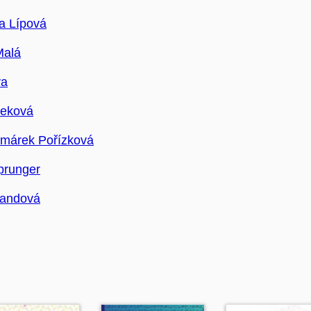
a Lípová
Malá
va
reková
márek Pořízková
prunger
vandová