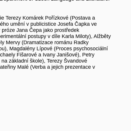
die Terezy Komárek Pořízkové (Postava a
rného umění v publicistice Josefa Čapka ve
 v próze Jana Čepa jako prostředek
erimentální postupy v díle Karla Miloty), Alžběty
ely Mervy (Dramatizace románu Radky
ou), Magdalény Lípové (Proces psychosociální
ichaely Fišarové a Ivany Janišové), Petry
ovy na základní škole), Terezy Švandové
teřiny Malé (Verba a jejich prezentace v