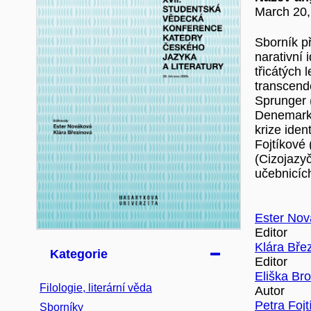
March 20,
Sborník p
narativní 
třicátých 
transcende
Sprunger 
Denemarko
krize iden
Fojtíkové 
(Cizojazy
učebnicích
Ester No
Editor
Klára Bře
Kategorie
Editor
Eliška Br
Filologie, literární věda
Autor
Petra Fojt
Sborníky