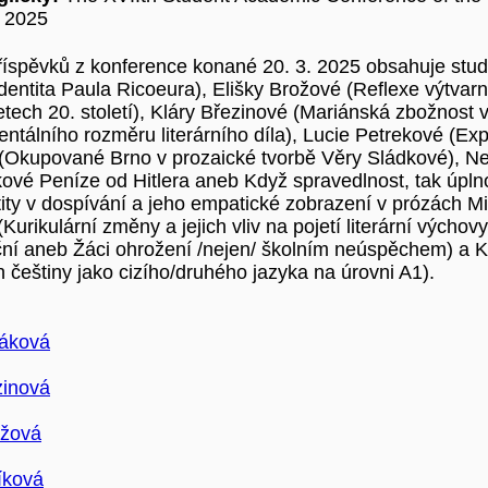
 2025
říspěvků z konference konané 20. 3. 2025 obsahuje stu
identita Paula Ricoeura), Elišky Brožové (Reflexe výtva
letech 20. století), Kláry Březinové (Mariánská zbožnost
ntálního rozměru literárního díla), Lucie Petrekové (Exp
(Okupované Brno v prozaické tvorbě Věry Sládkové), N
vé Peníze od Hitlera aneb Když spravedlnost, tak úpln
tity v dospívání a jeho empatické zobrazení v prózách M
(Kurikulární změny a jejich vliv na pojetí literární vých
ční aneb Žáci ohrožení /nejen/ školním neúspěchem) a Ka
 češtiny jako cizího/druhého jazyka na úrovni A1).
váková
zinová
ožová
íková