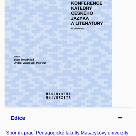
Edice
Sborník prací Pedagogické fakulty Masarykovy univerzity