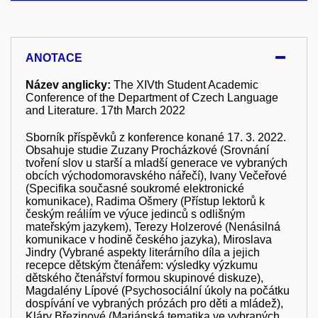
ANOTACE
Název anglicky:
The XIVth Student Academic
Conference of the Department of Czech Language
and Literature. 17th March 2022
Sborník příspěvků z konference konané 17. 3. 2022.
Obsahuje studie Zuzany Procházkové (Srovnání
tvoření slov u starší a mladší generace ve vybraných
obcích východomoravského nářečí), Ivany Večeřové
(Specifika současné soukromé elektronické
komunikace), Radima Ošmery (Přístup lektorů k
českým reáliím ve výuce jedinců s odlišným
mateřským jazykem), Terezy Holzerové (Nenásilná
komunikace v hodině českého jazyka), Miroslava
Jindry (Vybrané aspekty literárního díla a jejich
recepce dětským čtenářem: výsledky výzkumu
dětského čtenářství formou skupinové diskuze),
Magdalény Lípové (Psychosociální úkoly na počátku
dospívání ve vybraných prózách pro děti a mládež),
Kláry Březinové (Mariánská tematika ve vybraných