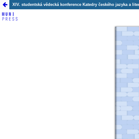
##monograph.return##
XIV. studentská vědecká konference Katedry českého jazyka a lite