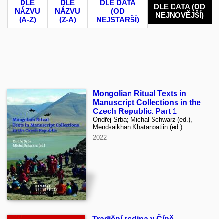
DLE
DLE
DLE DATA
DLE DATA (OD
NÁZVU
NÁZVU
(OD
NEJNOVĚJŠÍ)
(A-Z)
(Z-A)
NEJSTARŠÍ)
Mongolian Ritual Texts in
Manuscript Collections in the
Czech Republic. Part 1
Ondřej Srba; Michal Schwarz (ed.),
Mendsaikhan Khatanbatiin (ed.)
2022
Tradiční rodina v Číně