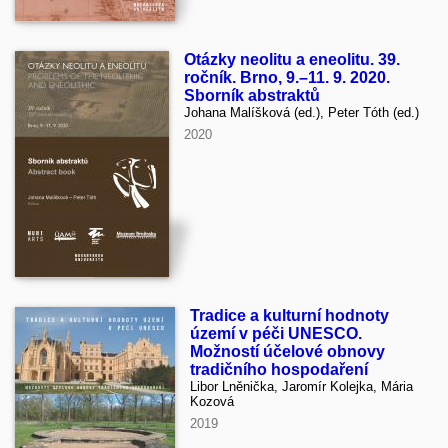
Otázky neolitu a eneolitu. 39.
ročník. Brno, 9.–11. 9. 2020.
Sborník abstraktů
Johana Malíšková (ed.), Peter Tóth (ed.)
2020
Tradice a kulturní hodnoty
území v péči UNESCO.
Možností účelové obnovy
tradičního hospodaření
Libor Lněnička, Jaromír Kolejka, Mária
Kozová
2019