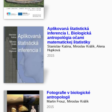
Aplikovaná štatistická
inferencia I.. Biologická
antropológia očami
matematickej štatistiky
Stanislav Katina, Miroslav Králík, Alena
Hupková
2015
Fotografie v biologické
antropologii
Martin Frouz, Miroslav Králík
2015