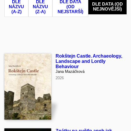
DLE
DLE
DLE DATA
DLE DATA (OD
NÁZVU
NÁZVU
(OD
NEJNOVĚJŠÍ)
(A-Z)
(Z-A)
NEJSTARŠÍ)
Rokštejn Castle. Archaeology,
Landscape and Lordly
Behaviour
Jana Mazáčková
2026
Zpátky na světlo aneb jak