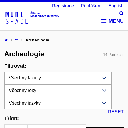
Registrace
Přihlášení
English
Vy
MENU
Archeologie
Archeologie
14 Publikací
Filtrovat:
RESET
Třídit: