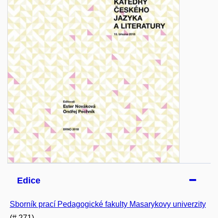
Edice
Sborník prací Pedagogické fakulty Masarykovy univerzity
(# 271)