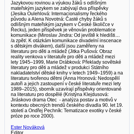
Jazykovou rovinou a výukou žáků s odlišným
mateřským jazykem se zabývají dva příspěvky
(Jesika Oulehlová: Internacionalismy řeckého
původu a Alena Novotná: Časté chyby žáků s
odlišným mateřským jazykem v České školičce v
Řecku), jeden příspěvek je věnován problematice
komunikace (Miroslav Jindra: Od jeviště k hledišti…
/a zpět/. K otázkám komunikace divadelní inscenace
s dětským divákem), další jsou zaměřeny na
literaturu pro děti a mládež (Jitka Pušová: Obraz
reality venkova v literatuře pro děti a mládež mezi
lety 1945–1999, Marie Drábková: Překlady sovětské
literatury pro děti a mládež v produkci Státního
nakladatelství dětské knihy v letech 1949–1959) a na
literaturu tvořenou dětmi (Anna Hronová: Nedospělí
autoři a jejich zastoupení v české literatuře mezi lety
1989–2015), sborník uzavírají příspěvky orientované
na literaturu pro dospělé (Kristýna Klejdusová:
Jiráskovo drama Otec - analýza postav a motivů v
kontextu obecných trendů českého divadla 90. let 19.
století a Ondřej Pechník: Tematizace exotiky v české
próze po roce 2000).
Ester Nováková
Editor