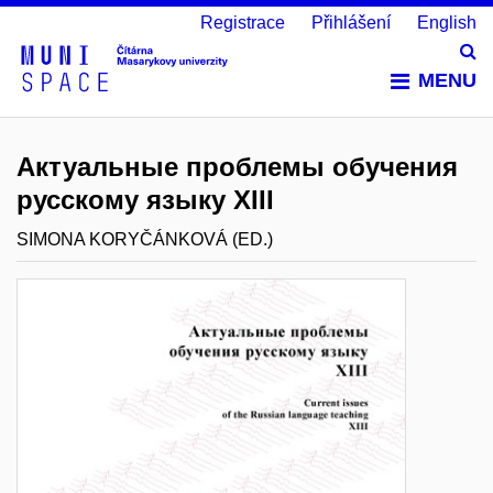
Registrace
Přihlášení
English
Vy
MENU
Актуальные проблемы обучения
русскому языку XIII
SIMONA KORYČÁNKOVÁ (ED.)