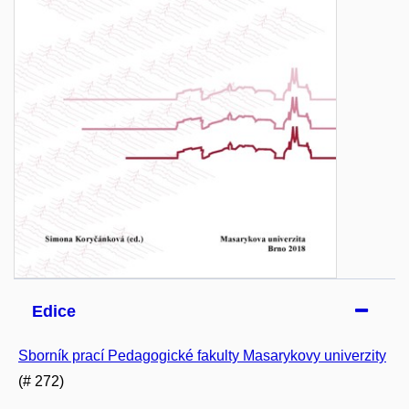
Edice
Sborník prací Pedagogické fakulty Masarykovy univerzity
(# 272)