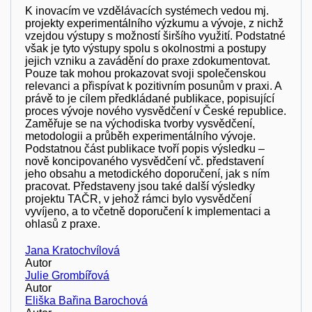
K inovacím ve vzdělávacích systémech vedou mj.
projekty experimentálního výzkumu a vývoje, z nichž
vzejdou výstupy s možností širšího využití. Podstatné
však je tyto výstupy spolu s okolnostmi a postupy
jejich vzniku a zavádění do praxe zdokumentovat.
Pouze tak mohou prokazovat svoji společenskou
relevanci a přispívat k pozitivním posunům v praxi. A
právě to je cílem předkládané publikace, popisující
proces vývoje nového vysvědčení v České republice.
Zaměřuje se na východiska tvorby vysvědčení,
metodologii a průběh experimentálního vývoje.
Podstatnou část publikace tvoří popis výsledku –
nově koncipovaného vysvědčení vč. představení
jeho obsahu a metodického doporučení, jak s ním
pracovat. Představeny jsou také další výsledky
projektu TAČR, v jehož rámci bylo vysvědčení
vyvíjeno, a to včetně doporučení k implementaci a
ohlasů z praxe.
Jana Kratochvílová
Autor
Julie Grombířová
Autor
Eliška Bařina Barochová