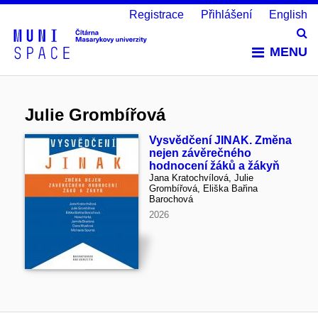
Registrace
Přihlášení
English
Vy
MENU
Julie Grombířová
Vysvědčení JINAK. Změna
nejen závěrečného
hodnocení žáků a žákyň
Jana Kratochvílová, Julie
Grombířová, Eliška Bařina
Barochová
2026