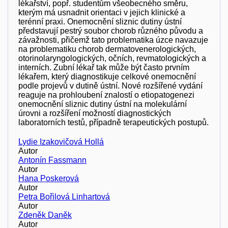
lékařství, popř. studentům všeobecného směru,
kterým má usnadnit orientaci v jejich klinické a
terénní praxi. Onemocnění sliznic dutiny ústní
představují pestrý soubor chorob různého původu a
závažnosti, přičemž tato problematika úzce navazuje
na problematiku chorob dermatovenerologických,
otorinolaryngologických, očních, revmatologických a
interních. Zubní lékař tak může být často prvním
lékařem, který diagnostikuje celkové onemocnění
podle projevů v dutině ústní. Nové rozšířené vydání
reaguje na prohloubení znalostí o etiopatogenezi
onemocnění sliznic dutiny ústní na molekulární
úrovni a rozšíření možností diagnostických
laboratorních testů, případně terapeutických postupů.
Lydie Izakovičová Hollá
Autor
Antonín Fassmann
Autor
Hana Poskerová
Autor
Petra Bořilová Linhartová
Autor
Zdeněk Daněk
Autor