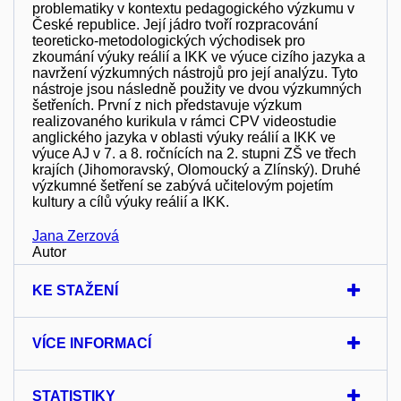
problematiky v kontextu pedagogického výzkumu v
České republice. Její jádro tvoří rozpracování
teoreticko-metodologických východisek pro
zkoumání výuky reálií a IKK ve výuce cizího jazyka a
navržení výzkumných nástrojů pro její analýzu. Tyto
nástroje jsou následně použity ve dvou výzkumných
šetřeních. První z nich představuje výzkum
realizovaného kurikula v rámci CPV videostudie
anglického jazyka v oblasti výuky reálií a IKK ve
výuce AJ v 7. a 8. ročnících na 2. stupni ZŠ ve třech
krajích (Jihomoravský, Olomoucký a Zlínský). Druhé
výzkumné šetření se zabývá učitelovým pojetím
kultury a cílů výuky reálií a IKK.
Jana Zerzová
Autor
KE STAŽENÍ
VÍCE INFORMACÍ
STATISTIKY