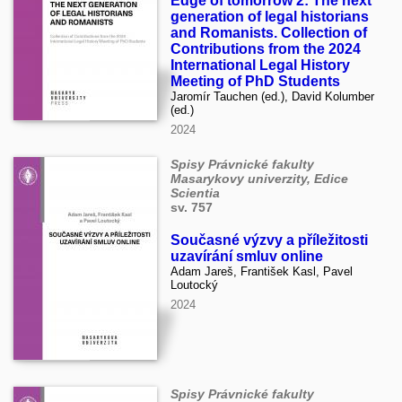
Edge of tomorrow 2: The next
generation of legal historians
and Romanists. Collection of
Contributions from the 2024
International Legal History
Meeting of PhD Students
Jaromír Tauchen (ed.), David Kolumber
(ed.)
2024
Spisy Právnické fakulty
Masarykovy univerzity, Edice
Scientia
sv. 757
Současné výzvy a příležitosti
uzavírání smluv online
Adam Jareš, František Kasl, Pavel
Loutocký
2024
Spisy Právnické fakulty