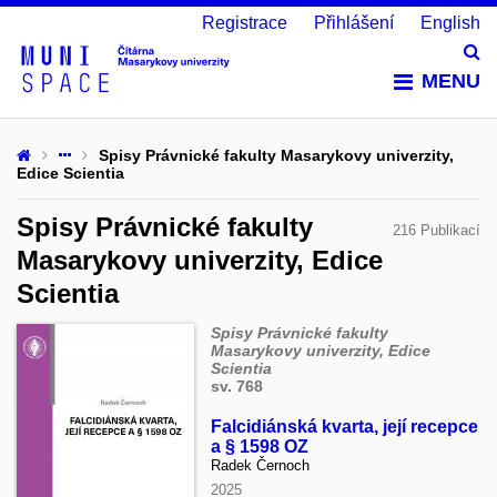
Registrace
Přihlášení
English
Vy
MENU
Spisy Právnické fakulty Masarykovy univerzity,
Edice Scientia
Spisy Právnické fakulty
216 Publikací
Masarykovy univerzity, Edice
Scientia
Spisy Právnické fakulty
Masarykovy univerzity, Edice
Scientia
sv. 768
Falcidiánská kvarta, její recepce
a § 1598 OZ
Radek Černoch
2025