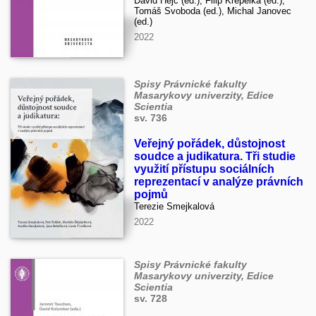
David Hejč (ed.), Filip Křepelka (ed.),
Tomáš Svoboda (ed.), Michal Janovec
(ed.)
2022
Spisy Právnické fakulty
Masarykovy univerzity, Edice
Scientia
sv. 736
Veřejný pořádek, důstojnost
soudce a judikatura. Tři studie
využití přístupu sociálních
reprezentací v analýze právních
pojmů
Terezie Smejkalová
2022
Spisy Právnické fakulty
Masarykovy univerzity, Edice
Scientia
sv. 728