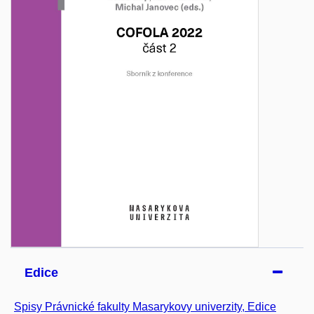
Edice
Spisy Právnické fakulty Masarykovy univerzity, Edice