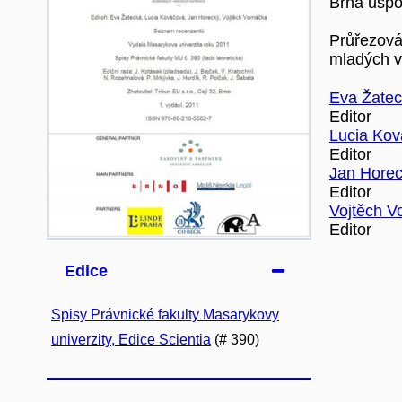
Brna uspo
Průřezová
mladých v
Eva Žate
Editor
Lucia Ko
Editor
Jan Hore
Editor
Vojtěch 
Editor
Edice
Spisy Právnické fakulty Masarykovy
univerzity, Edice Scientia
(# 390)