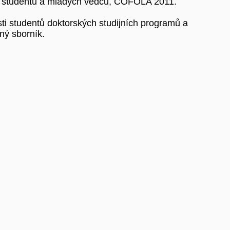
ch studentů a mladých vědců, COFOLA 2011.
ti studentů doktorských studijních programů a
ný sborník.