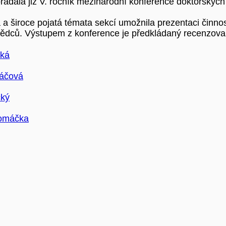
řádala již V. ročník mezinárodní konference doktorský
 a široce pojatá témata sekcí umožnila prezentaci činnos
ědců. Výstupem z konference je předkládaný recenzova
cká
váčová
cký
Vomáčka