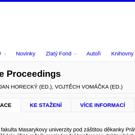
U
Novinky
Zlatý Fond
Autoři
Knihovny
ce Proceedings
, JAN HORECKÝ (ED.), VOJTĚCH VOMÁČKA (ED.)
TACE
KE STAŽENÍ
VÍCE INFORMACÍ
 fakulta Masarykovy univerzity pod záštitou děkanky Prá