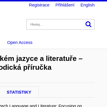
Registrace
Přihlášení
English
Hledán
Open Access
ém jazyce a literatuře –
odická příručka
STATISTIKY
zech Language and Literature: Focusing on