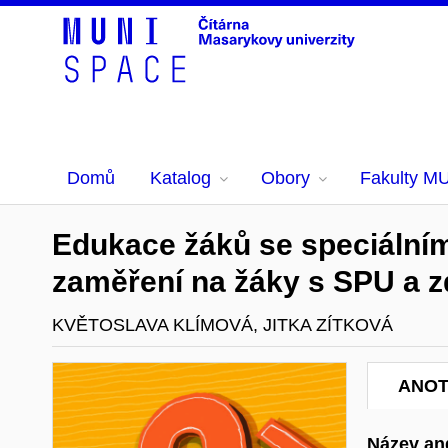
Domů
Katalog
Obory
Fakulty M
Edukace žáků se speciálním
zaměření na žáky s SPU a 
KVĚTOSLAVA KLÍMOVÁ, JITKA ZÍTKOVÁ
ANO
Název ang