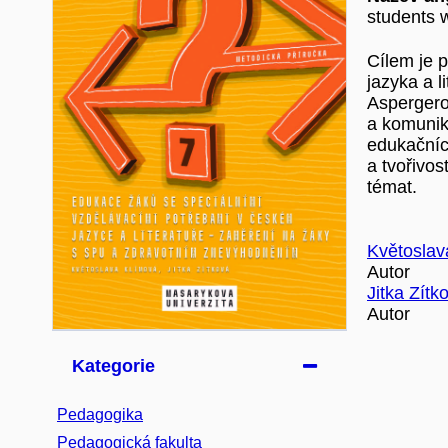
students w
Cílem je 
jazyka a l
Aspergero
a komunik
edukačníc
a tvořivos
témat.
Květoslav
Autor
Jitka Zítk
Autor
Kategorie
Pedagogika
Pedagogická fakulta