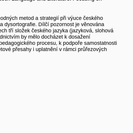
hodných metod a strategií při výuce českého
 a dysortografie. Dílčí pozornost je věnována
ch tří složek českého jazyka (jazyková, slohová
řednictvím by mělo docházet k dosažení
y pedagogického procesu, k podpoře samostatnosti
mětové přesahy i uplatnění v rámci průřezových