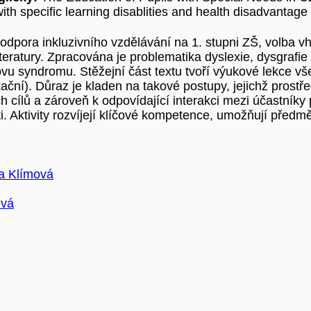
ith specific learning disablities and health disadvantage
podpora inkluzivního vzdělávání na 1. stupni ZŠ, volba v
iteratury. Zpracována je problematika dyslexie, dysgrafie
vu syndromu. Stěžejní část textu tvoří výukové lekce vše
ační). Důraz je kladen na takové postupy, jejichž prost
h cílů a zároveň k odpovídající interakci mezi účastník
ti. Aktivity rozvíjejí klíčové kompetence, umožňují před
a Klímová
ová