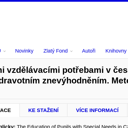
U
Novinky
Zlatý Fond
Autoři
Knihovny
i vzdělávacími potřebami v česk
zdravotním znevýhodněním. Met
TACE
KE STAŽENÍ
VÍCE INFORMACÍ
licky:
The Education of Pupils with Special Needs in C