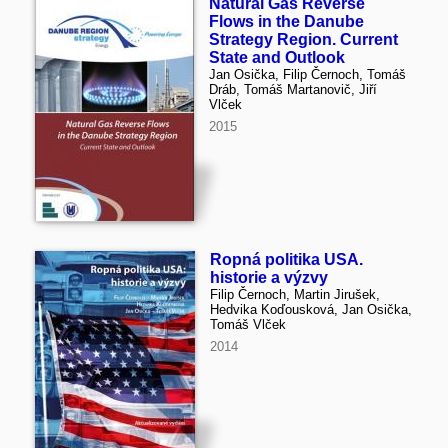
Natural Gas Reverse
Flows in the Danube
Strategy Region. Current
State and Outlook
Jan Osička, Filip Černoch, Tomáš
Dráb, Tomáš Martanovič, Jiří
Vlček
2015
Ropná politika USA.
historie a výzvy
Filip Černoch, Martin Jirušek,
Hedvika Koďousková, Jan Osička,
Tomáš Vlček
2014