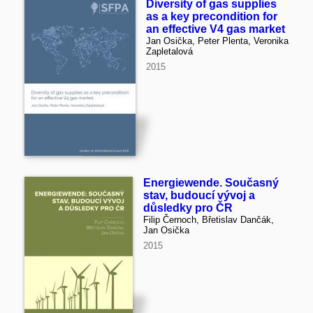
Diversity of gas supplies
as a key precondition for
an effective V4 gas market
Jan Osička, Peter Plenta, Veronika
Zapletalová
2015
Energiewende. Současný
stav, budoucí vývoj a
důsledky pro ČR
Filip Černoch, Břetislav Dančák,
Jan Osička
2015