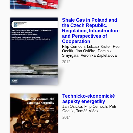
Shale Gas in Poland and
the Czech Republic.
Regulation, Infrastructure
and Perspectives of
Cooperation
Filip Černoch, Łukasz Kister, Petr
Ocelík, Jan Osička, Dominik
Smyrgała, Veronika Zapletalová
2012
Technicko-ekonomické
aspekty energetiky
Jan Osička, Filip Černoch, Petr
Ocelík, Tomáš Vlček
2014