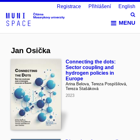
Registrace
Přihlášení
English
Vy
MENU
Jan Osička
Connecting the dots:
Sector coupling and
hydrogen policies in
Europe
Arina Belova, Tereza Pospíšilová,
Tereza Stašáková
2023