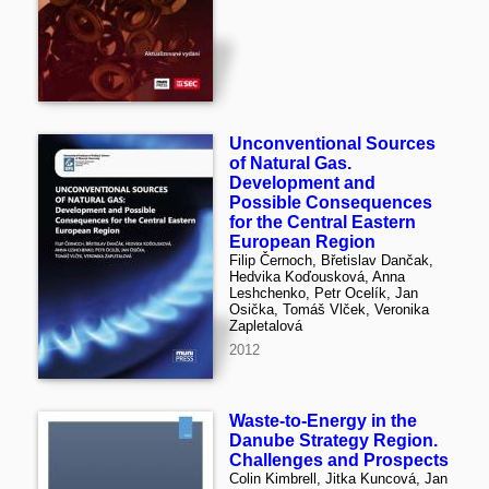
Unconventional Sources
of Natural Gas.
Development and
Possible Consequences
for the Central Eastern
European Region
Filip Černoch, Břetislav Dančak,
Hedvika Koďousková, Anna
Leshchenko, Petr Ocelík, Jan
Osička, Tomáš Vlček, Veronika
Zapletalová
2012
Waste-to-Energy in the
Danube Strategy Region.
Challenges and Prospects
Colin Kimbrell, Jitka Kuncová, Jan