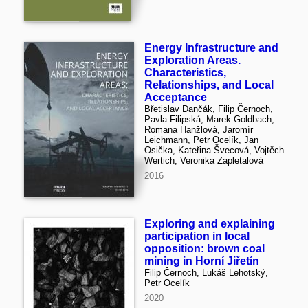
Energy Infrastructure and
Exploration Areas.
Characteristics,
Relationships, and Local
Acceptance
Břetislav Dančák, Filip Černoch,
Pavla Filipská, Marek Goldbach,
Romana Hanžlová, Jaromír
Leichmann, Petr Ocelík, Jan
Osička, Kateřina Švecová, Vojtěch
Wertich, Veronika Zapletalová
2016
Exploring and explaining
participation in local
opposition: brown coal
mining in Horní Jiřetín
Filip Černoch, Lukáš Lehotský,
Petr Ocelík
2020