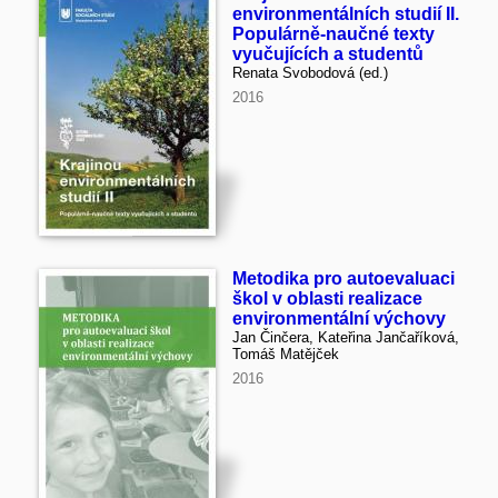
environmentálních studií II.
Populárně-naučné texty
vyučujících a studentů
Renata Svobodová (ed.)
2016
Metodika pro autoevaluaci
škol v oblasti realizace
environmentální výchovy
Jan Činčera, Kateřina Jančaříková,
Tomáš Matějček
2016