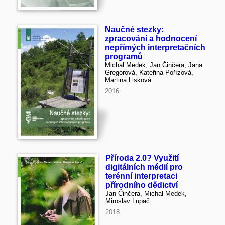
Naučné stezky:
zpracování a hodnocení
nepřímých interpretačních
programů
Michal Medek, Jan Činčera, Jana
Gregorová, Kateřina Pořízová,
Martina Lisková
2016
Příroda 2.0? Využití
digitálních médií pro
terénní interpretaci
přírodního dědictví
Jan Činčera, Michal Medek,
Miroslav Lupač
2018