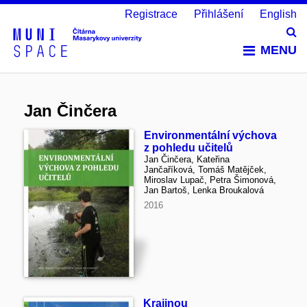
Registrace
Přihlášení
English
Vy
MENU
Jan Činčera
Environmentální výchova
z pohledu učitelů
Jan Činčera, Kateřina
Jančaříková, Tomáš Matějček,
Miroslav Lupač, Petra Šimonová,
Jan Bartoš, Lenka Broukalová
2016
Krajinou