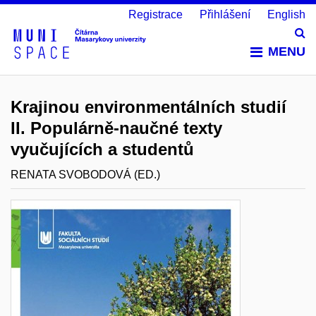
Registrace
Přihlášení
English
Vy
MENU
Krajinou environmentálních studií
II. Populárně-naučné texty
vyučujících a studentů
RENATA SVOBODOVÁ (ED.)