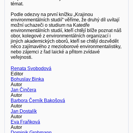
témat.
Podle odezvy na první knížku „Krajinou
environmentálních studií“ věříme, že druhý díl uvítají
možní uchazeči o studium na Katedře
environmentálních studií, kteří chtějí blíže poznat náš
obor, kolegové z environmentálních organizací i
jiných akademických oborů, kteří se chtějí dozvědět
něco zajímavého z mezioborové environmentalistiky,
nebo zájemci z řad laické a přitom zvídavé
veřejnosti.
Renata Svobodová
Editor
Bohuslav Binka
Autor
Jan Činčera
Autor
Barbora Černík Bakošová
Autor
Jan Dostalík
Autor
Eva Fraňková
Autor
Dominik Grohmann