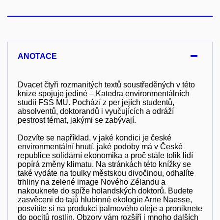
ANOTACE
Dvacet čtyři rozmanitých textů soustředěných v této
knize spojuje jediné – Katedra environmentálních
studií FSS MU. Pochází z per jejích studentů,
absolventů, doktorandů i vyučujících a odráží
pestrost témat, jakými se zabývají.
Dozvíte se například, v jaké kondici je české
environmentální hnutí, jaké podoby má v České
republice solidární ekonomika a proč stále tolik lidí
popírá změny klimatu. Na stránkách této knížky se
také vydáte na toulky městskou divočinou, odhalíte
trhliny na zelené image Nového Zélandu a
nakouknete do spíže holandských doktorů. Budete
zasvěceni do tajů hlubinné ekologie Arne Naesse,
posvítíte si na produkci palmového oleje a proniknete
do pocitů rostlin. Obzory vám rozšíří i mnoho dalších