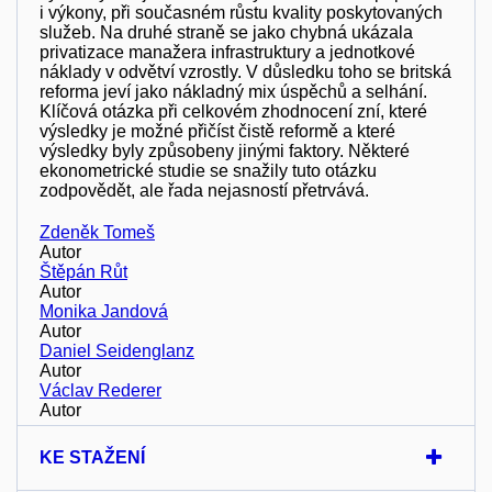
i výkony, při současném růstu kvality poskytovaných
služeb. Na druhé straně se jako chybná ukázala
privatizace manažera infrastruktury a jednotkové
náklady v odvětví vzrostly. V důsledku toho se britská
reforma jeví jako nákladný mix úspěchů a selhání.
Klíčová otázka při celkovém zhodnocení zní, které
výsledky je možné přičíst čistě reformě a které
výsledky byly způsobeny jinými faktory. Některé
ekonometrické studie se snažily tuto otázku
zodpovědět, ale řada nejasností přetrvává.
Zdeněk Tomeš
Autor
Štěpán Růt
Autor
Monika Jandová
Autor
Daniel Seidenglanz
Autor
Václav Rederer
Autor
KE STAŽENÍ