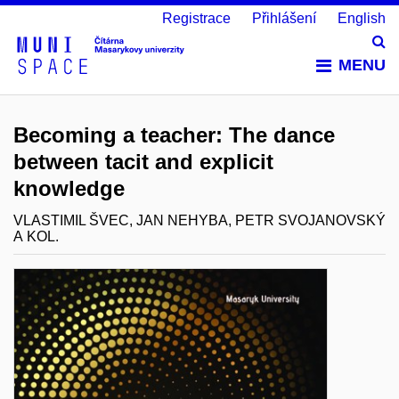
Registrace
Přihlášení
English
Vy
MENU
Becoming a teacher: The dance
between tacit and explicit
knowledge
VLASTIMIL ŠVEC, JAN NEHYBA, PETR SVOJANOVSKÝ
A KOL.