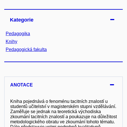
Kategorie
Pedagogika
Knihy
Pedagogická fakulta
ANOTACE
Kniha pojednává o fenoménu tacitních znalostí u
studentů učitelství v magisterském stupni vzdělávání.
Zaměřuje se jednak na teoretická východiska
zkoumání tacitních znalostí a poukazuje na důležitost
metodologického obratu ve zkoumání tohoto tématu.
Dále představuje velmi podrobně kvalitativně