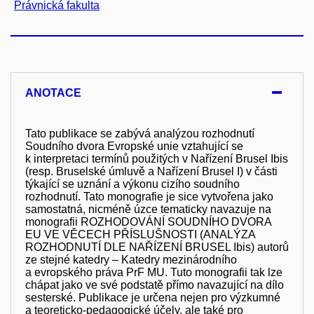
Právnická fakulta
ANOTACE
Tato publikace se zabývá analýzou rozhodnutí
Soudního dvora Evropské unie vztahující se
k interpretaci termínů použitých v Nařízení Brusel Ibis
(resp. Bruselské úmluvě a Nařízení Brusel I) v části
týkající se uznání a výkonu
cizího soudního
rozhodnutí. Tato monografie je sice vytvořena jako
samostatná, nicméně úzce tematicky navazuje na
monografii ROZHODOVÁNÍ SOUDNÍHO DVORA
EU VE VĚCECH PŘÍSLUŠNOSTI (ANALÝZA
ROZHODNUTÍ DLE NAŘÍZENÍ BRUSEL Ibis) autorů
ze stejné katedry – Katedry mezinárodního
a evropského práva PrF MU. Tuto monografii tak lze
chápat jako ve své podstatě přímo navazující na dílo
sesterské. Publikace je určena nejen pro výzkumné
a teoreticko-pedagogické účely, ale také pro