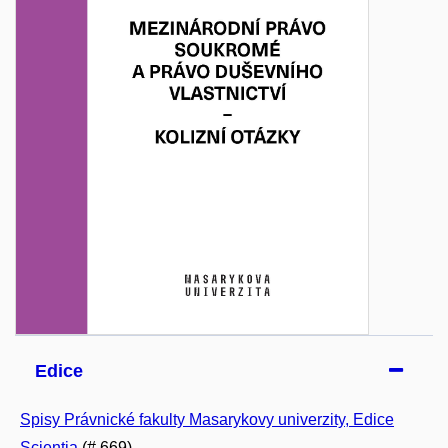
Edice
Spisy Právnické fakulty Masarykovy univerzity, Edice
Scientia
(# 669)