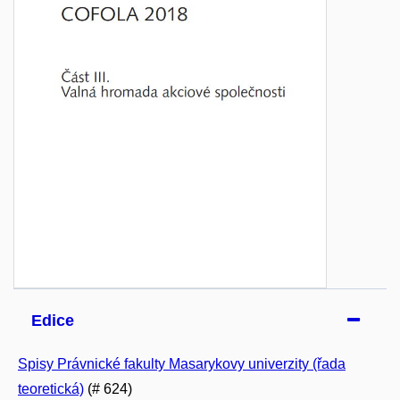
Edice
Spisy Právnické fakulty Masarykovy univerzity (řada
teoretická)
(# 624)