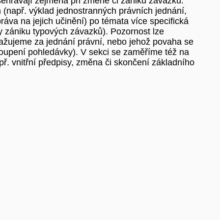
sehrávají zejména při změně či zániku závazků.
h (např. výklad jednostranných právních jednání,
 práva na jejich učinění) po témata více specifická
dy zániku typových závazků). Pozornost lze
ažujeme za jednání právní, nebo jehož povaha se
toupení pohledávky). V sekci se zaměříme též na
ř. vnitřní předpisy, změna či skončení základního