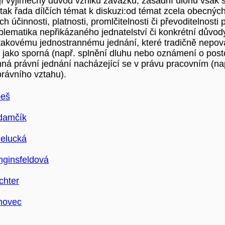
jí výjimečný důvod vzniku závazků, zásadní úlohu však 
tak řada dílčích témat k diskuzi:od témat zcela obecnýc
ich účinnosti, platnosti, promlčitelnosti či převoditelnosti
oblematika nepřikázaného jednatelství či konkrétní důvo
 takovému jednostrannému jednání, které tradičně nepov
t jako sporná (např. splnění dluhu nebo oznámení o pos
nná právní jednání nacházející se v právu pracovním (nap
rávního vztahu).
beš
damčík
elucká
nginsfeldová
chter
novec