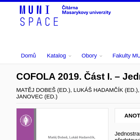
Domů
Katalog
Obory
Fakulty M
COFOLA 2019. Část I. – Jed
MATĚJ DOBEŠ (ED.), LUKÁŠ HADAMČÍK (ED.)
JANOVEC (ED.)
ANO
Jednostra