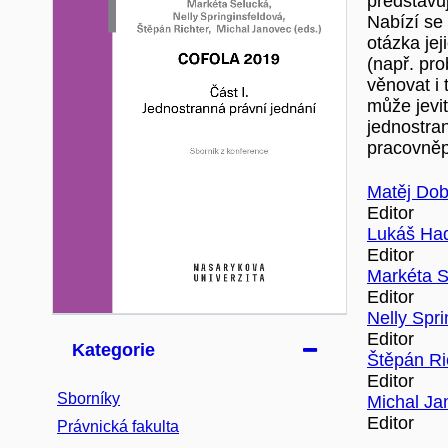
představu
Nabízí se 
otázka jej
(např. pr
věnovat i
může jevi
jednostra
pracovněp
Matěj Do
Editor
Lukáš Ha
Editor
Markéta S
Editor
Nelly Spri
Editor
Kategorie
Štěpán Ri
Editor
Sborníky
Michal Ja
Editor
Právnická fakulta