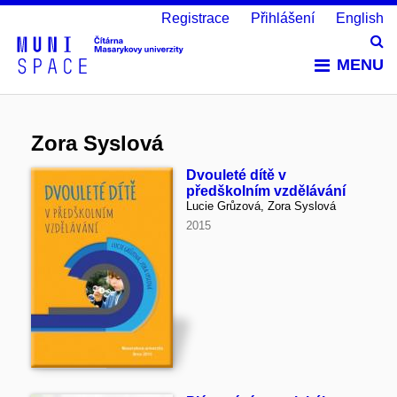
Registrace
Přihlášení
English
Vy
MENU
Zora Syslová
Dvouleté dítě v
předškolním vzdělávání
Lucie Grůzová, Zora Syslová
2015