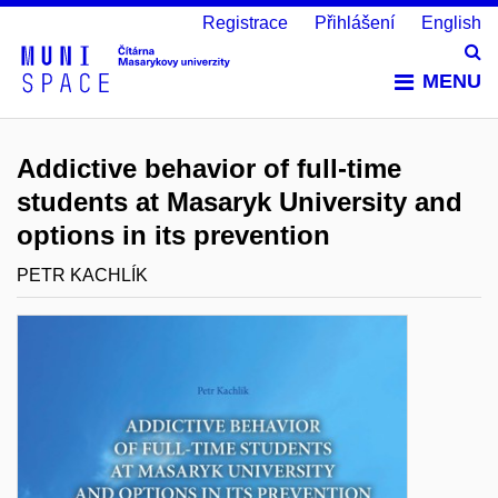
Registrace
Přihlášení
English
Vy
MENU
Addictive behavior of full-time
students at Masaryk University and
options in its prevention
PETR KACHLÍK