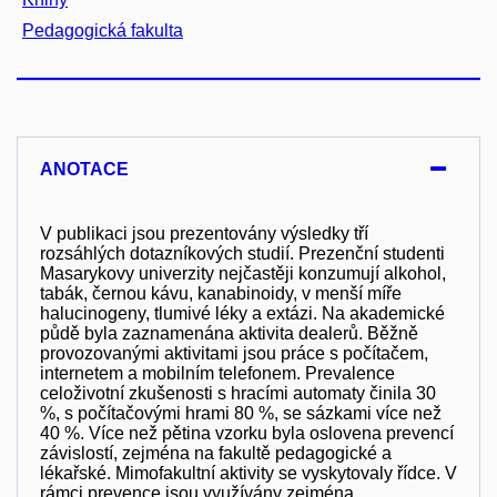
Pedagogická fakulta
ANOTACE
V publikaci jsou prezentovány výsledky tří
rozsáhlých dotazníkových studií. Prezenční studenti
Masarykovy univerzity nejčastěji konzumují alkohol,
tabák, černou kávu, kanabinoidy, v menší míře
halucinogeny, tlumivé léky a extázi. Na akademické
půdě byla zaznamenána aktivita dealerů. Běžně
provozovanými aktivitami jsou práce s počítačem,
internetem a mobilním telefonem. Prevalence
celoživotní zkušenosti s hracími automaty činila 30
%, s počítačovými hrami 80 %, se sázkami více než
40 %. Více než pětina vzorku byla oslovena prevencí
závislostí, zejména na fakultě pedagogické a
lékařské. Mimofakultní aktivity se vyskytovaly řídce. V
rámci prevence jsou využívány zejména