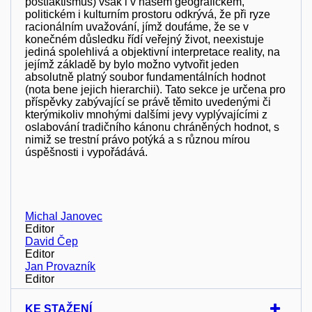
postfaktismus) však i v našem geografickém,
politickém i kulturním prostoru odkrývá, že při ryze
racionálním uvažování, jímž doufáme, že se v
konečném důsledku řídí veřejný život, neexistuje
jediná spolehlivá a objektivní interpretace reality, na
jejímž základě by bylo možno vytvořit jeden
absolutně platný soubor fundamentálních hodnot
(nota bene jejich hierarchii). Tato sekce je určena pro
příspěvky zabývající se právě těmito uvedenými či
kterýmikoliv mnohými dalšími jevy vyplývajícími z
oslabování tradičního kánonu chráněných hodnot, s
nimiž se trestní právo potýká a s různou mírou
úspěšnosti i vypořádává.
Michal Janovec
Editor
David Čep
Editor
Jan Provazník
Editor
KE STAŽENÍ