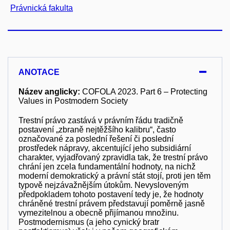
Právnická fakulta
ANOTACE
Název anglicky:
COFOLA 2023. Part 6 – Protecting
Values in Postmodern Society
Trestní právo zastává v právním řádu tradičně
postavení „zbraně nejtěžšího kalibru“, často
označované za poslední řešení či poslední
prostředek nápravy, akcentující jeho subsidiární
charakter, vyjadřovaný zpravidla tak, že trestní právo
chrání jen zcela fundamentální hodnoty, na nichž
moderní demokratický a právní stát stojí, proti jen těm
typově nejzávažnějším útokům. Nevysloveným
předpokladem tohoto postavení tedy je, že hodnoty
chráněné trestní právem představují poměrně jasně
vymezitelnou a obecně přijímanou množinu.
Postmodernismus (a jeho cynický bratr