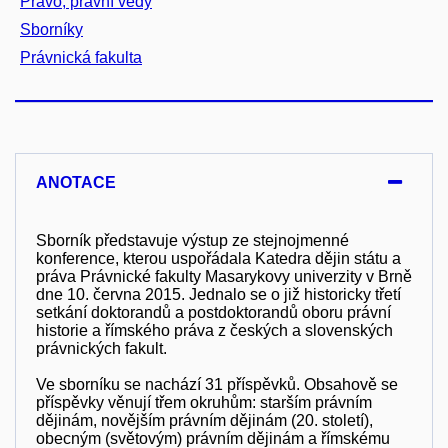
Právo, právní vědy
Sborníky
Právnická fakulta
ANOTACE
Sborník představuje výstup ze stejnojmenné
konference, kterou uspořádala Katedra dějin státu a
práva Právnické fakulty Masarykovy univerzity v Brně
dne 10. června 2015. Jednalo se o již historicky třetí
setkání doktorandů a postdoktorandů oboru právní
historie a římského práva z českých a slovenských
právnických fakult.
Ve sborníku se nachází 31 příspěvků. Obsahově se
příspěvky věnují třem okruhům: starším právním
dějinám, novějším právním dějinám (20. století),
obecným (světovým) právním dějinám a římskému