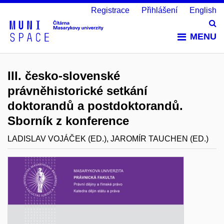
Registrace
Přihlášení
English
Vy
MENU
III. česko-slovenské
právněhistorické setkání
doktorandů a postdoktorandů.
Sborník z konference
LADISLAV VOJÁČEK (ED.), JAROMÍR TAUCHEN (ED.)