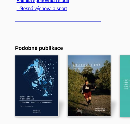
Fakulta sportovních studií
Tělesná výchova a sport
Podobné publikace