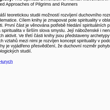
ted Approaches of Pilgrims and Runners
áší teoretickou studii možností rozvíjení duchovního roz
ematice. Cílem knihy je zmapovat pole spirituality v obl
i. První část je věnována potřebě hledání spirituálních 
spiritualita v širším slova smyslu. Její náboženské i ne
 aktivit. Ve třetí části knihy jsou představeny archety
h vztahů mezi nimi je rozvíjen koncept spirituality v p
ihy je vyjádřeno přesvědčení, že duchovní rozměr pohy
logických studií.
Hurych