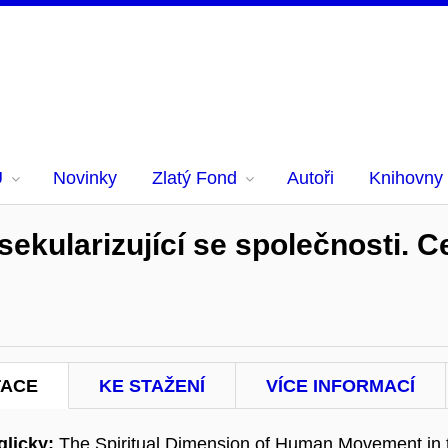
U
Novinky
Zlatý Fond
Autoři
Knihovny
ekularizující se společnosti. 
TACE
KE STAŽENÍ
VÍCE INFORMACÍ
licky:
The Spiritual Dimension of Human Movement in t