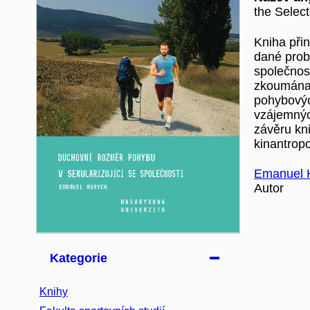
the Selec
Kniha přin
dané probl
společnost
zkoumána 
pohybových
vzájemnýc
závěru kn
kinantropo
Emanuel 
Autor
Kategorie
Knihy