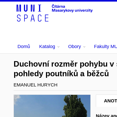
Domů
Katalog
Obory
Fakulty M
Duchovní rozměr pohybu v s
pohledy poutníků a běžců
EMANUEL HURYCH
ANO
Název ang