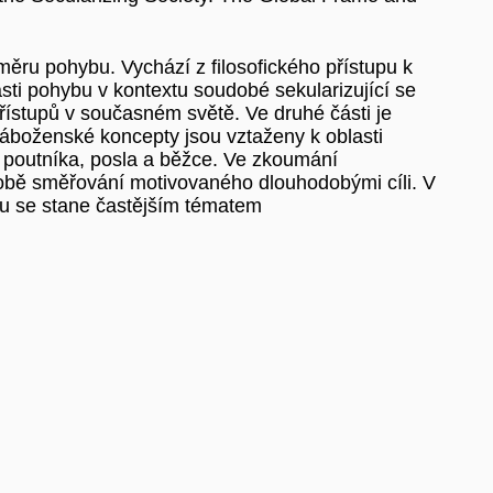
měru pohybu. Vychází z filosofického přístupu k
asti pohybu v kontextu soudobé sekularizující se
přístupů v současném světě. Ve druhé části je
náboženské koncepty jsou vztaženy k oblasti
py poutníka, posla a běžce. Ve zkoumání
odobě směřování motivovaného dlouhodobými cíli. V
bu se stane častějším tématem