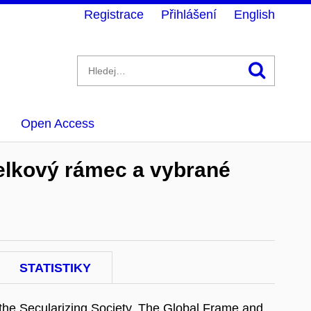
Registrace
Přihlášení
English
Hledán
Open Access
Celkový rámec a vybrané
STATISTIKY
he Secularizing Society. The Global Frame and