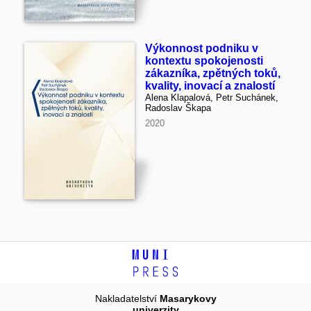
Výkonnost podniku v
kontextu spokojenosti
zákazníka, zpětných toků,
kvality, inovací a znalostí
Alena Klapalová, Petr Suchánek,
Radoslav Škapa
2020
Nakladatelství
Masarykovy
univerzity