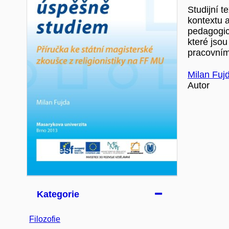
Studijní 
kontextu a
pedagogick
které jsou
pracovním
Milan Fuj
Autor
Kategorie
Filozofie