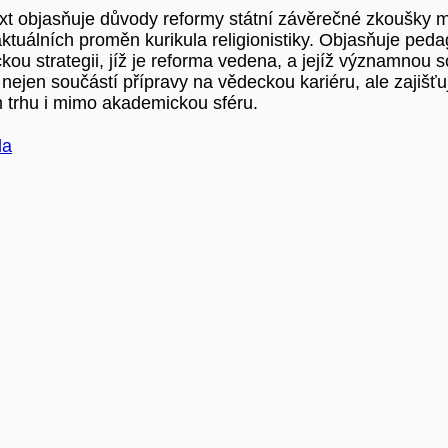
text objasňuje důvody reformy státní závěrečné zkoušky m
ktuálních proměn kurikula religionistiky. Objasňuje ped
ou strategii, jíž je reforma vedena, a jejíž významnou so
 nejen součástí přípravy na vědeckou kariéru, ale zajišťu
 trhu i mimo akademickou sféru.
da