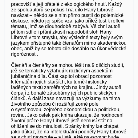
pracovišť a její přátelé z ekologického hnutí. Každý
ze spoluautorů se pokusil na dílo Hany Librové
navázat – někdo se s ním přímo pustil do polemické
diskuse, někdo jej spíše vzal jako příležitost k reflexi
tématu, jimž se dlouhodobě zabývá. Všichni autoři
přitom sdíleli přání zkusit napodobit sloh Hany
Librové v tom smyslu, aby výsledné texty byly svým
jazykem přístupné také čtenářům mimo akademickou
obec, aniž by se tohoto cíle dosáhlo na úkor vědecké
rigoróznosti.
Čtenáři a čtenářky se mohou těšit na 9 dílčích studií,
jež se tematicky vztahují k rozličným aspektům
jubilantčina díla. Část kapitol obrací pozornost
k tématům jejích starších, kulturně-historicky
laděných textů zaměřených na krajinu. Jindy autoři
čerpají z bohaté zásobárny jejích publicistických
článků. A další zase navazují na výzkumy na téma
životního způsobu či rozšiřují zorné pole
o systémovou, zejména ekonomickou a politickou,
rovinu. Jako celek pak kniha ukazuje, že hodnocení
životní práce Hany Librové jistě nemusí stát na
ohlížení se do minulosti. Stránky knihy lze chápat
jako důkaz, že na intelektuální podněty Hany Librové
se s chutí navazuje – a jistě ještě navazovat bude.