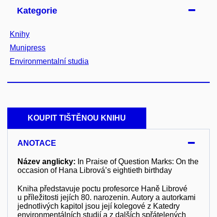
Kategorie
Knihy
Munipress
Environmentalní studia
KOUPIT TIŠTĚNOU KNIHU
ANOTACE
Název anglicky:
In Praise of Question Marks: On the
occasion of Hana Librová’s eightieth birthday
Kniha představuje poctu profesorce Haně Librové
u příležitosti jejích 80. narozenin. Autory a autorkami
jednotlivých kapitol jsou její kolegové z Katedry
environmentálních studií a z dalších spřátelených