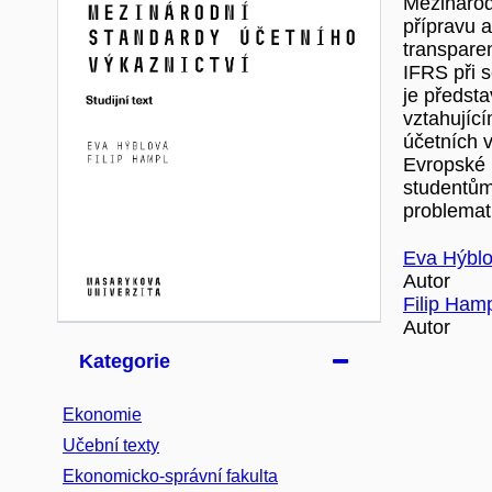
Mezinárod
přípravu a
transparen
IFRS při 
je předst
vztahujíc
účetních v
Evropské 
studentům
problemat
Eva Hýbl
Autor
Filip Ham
Autor
Kategorie
Ekonomie
Učební texty
Ekonomicko-správní fakulta