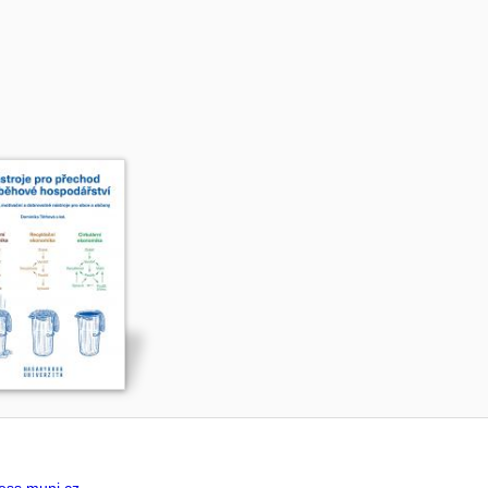
ss.muni.cz