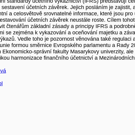
ní standardy účetního výkaznictví (IFRS) představují ce
 sestavení účetních závěrek. Jejich posláním je zajistit,
tní a celosvětově srovnatelné informace, které jsou pro
sestavování účetních závěrek neustále roste. Cílem tohot
avit čtenářům základní zásady a principy IFRS a podrobně
ími se zejména k vykazování a oceňování majetku a záva
ýkazů. Vedle toho je pozornost věnována také regulaci a
unie formou směrnice Evropského parlamentu a Rady 2013
 Ekonomicko-správní fakulty Masarykovy univerzity, ale i
ikou harmonizace finančního účetnictví a Mezinárodních 
ová
pl