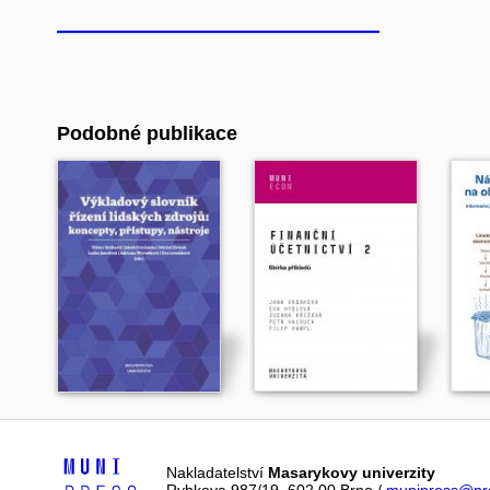
Podobné publikace
Nakladatelství
Masarykovy univerzity
Rybkova 987/19, 602 00 Brno /
munipress@pre