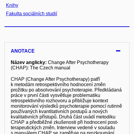
Knihy
Fakulta sociálních studií
ANOTACE
Název anglicky:
Change After Psychotherapy
(CHAP): The Czech manual
CHAP (Change After Psychotherapy) patří
k metodám retrospektivního hodnocení změn
prožitku po absolvování psychoterapie. Předkládaná
práce v první části vysvětluje problematiku
retrospektivního rozhovoru a přibližuje kontext
monitorování výsledků psychoterapie pomocí rutinně
používaných kvantitativních postupů a nových
kvalitativních přístupů. Druhá část uvádí metodiku
CHAP a předběžné zkušenosti při hodnocení post-
terapeutických změn. Interview vedené v souladu
s manuálem CHAP se zaměřuje na prozkoumání