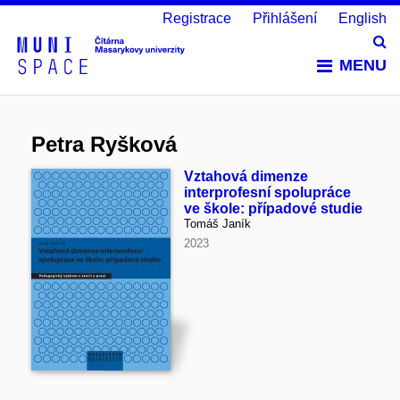
Registrace
Přihlášení
English
Vy
MENU
Petra Ryšková
Vztahová dimenze
interprofesní spolupráce
ve škole: případové studie
Tomáš Janík
2023