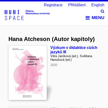
Registrace
Přihlášení
English
Vy
MENU
Hana Atcheson (Autor kapitoly)
Výzkum v didaktice cizích
jazyků III
Věra Janíková (ed.), Světlana
Hanušová (ed.)
2020