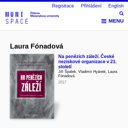
Registrace
Přihlášení
English
Vy
MENU
Laura Fónadová
Na penězích záleží. České
neziskové organizace v 21.
století
Jiří Špalek, Vladimír Hyánek, Laura
Fónadová
2017