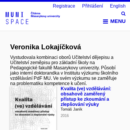
Registrace
Přihlášení
English
Vy
MENU
Veronika Lokajíčková
Vystudovala kombinaci oborů Učitelství dějepisu a
Učitelství zeměpisu pro základní školy na
Pedagogické fakultě Masarykovy univerzity. Působí
jako interní doktorandka v Institutu výzkumu školního
vzdělávání PdF MU. Ve svém výzkumu se zaměřuje
na problematiku kompetence k učení.
Kvalita (ve) vzdělávání:
obsahově zaměřený
přístup ke zkoumání a
zlepšování výuky
Tomáš Janík
2016