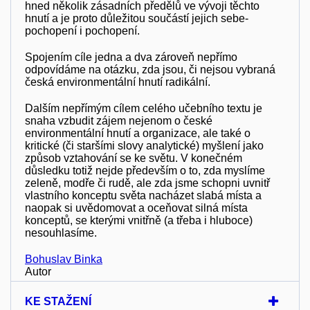
hned několik zásadních předělů ve vývoji těchto
hnutí a je proto důležitou součástí jejich sebe-
pochopení i pochopení.
Spojením cíle jedna a dva zároveň nepřímo
odpovídáme na otázku, zda jsou, či nejsou vybraná
česká environmentální hnutí radikální.
Dalším nepřímým cílem celého učebního textu je
snaha vzbudit zájem nejenom o české
environmentální hnutí a organizace, ale také o
kritické (či staršími slovy analytické) myšlení jako
způsob vztahování se ke světu. V konečném
důsledku totiž nejde především o to, zda myslíme
zeleně, modře či rudě, ale zda jsme schopni uvnitř
vlastního konceptu světa nacházet slabá místa a
naopak si uvědomovat a oceňovat silná místa
konceptů, se kterými vnitřně (a třeba i hluboce)
nesouhlasíme.
Bohuslav Binka
Autor
KE STAŽENÍ