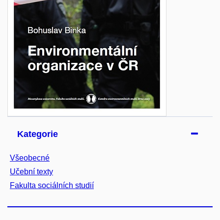
Kategorie
Všeobecné
Učební texty
Fakulta sociálních studií