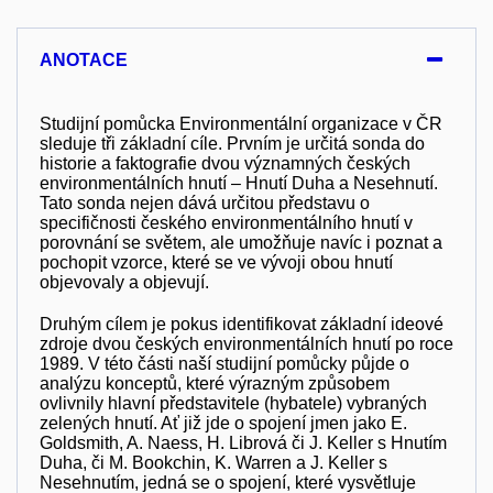
ANOTACE
Studijní pomůcka Environmentální organizace v ČR
sleduje tři základní cíle. Prvním je určitá sonda do
historie a faktografie dvou významných českých
environmentálních hnutí – Hnutí Duha a Nesehnutí.
Tato sonda nejen dává určitou představu o
specifičnosti českého environmentálního hnutí v
porovnání se světem, ale umožňuje navíc i poznat a
pochopit vzorce, které se ve vývoji obou hnutí
objevovaly a objevují.
Druhým cílem je pokus identifikovat základní ideové
zdroje dvou českých environmentálních hnutí po roce
1989. V této části naší studijní pomůcky půjde o
analýzu konceptů, které výrazným způsobem
ovlivnily hlavní představitele (hybatele) vybraných
zelených hnutí. Ať již jde o spojení jmen jako E.
Goldsmith, A. Naess, H. Librová či J. Keller s Hnutím
Duha, či M. Bookchin, K. Warren a J. Keller s
Nesehnutím, jedná se o spojení, které vysvětluje